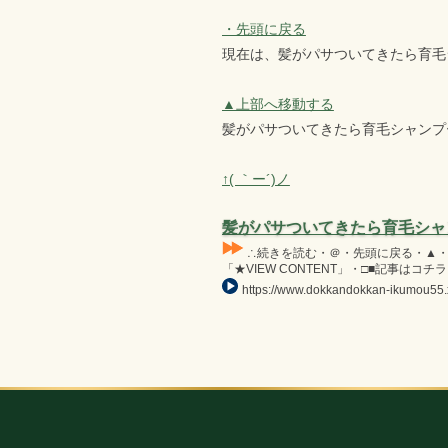
・先頭に戻る
現在は、髪がパサついてきたら育毛
▲上部へ移動する
髪がパサついてきたら育毛シャンプ
↑( ｀ー´)ノ
髪がパサついてきたら育毛シャ
∴続きを読む・＠・先頭に戻る・▲・上部
「★VIEW CONTENT」・□■記事はコチラ・L
https://www.dokkandokkan-ikumou55.x