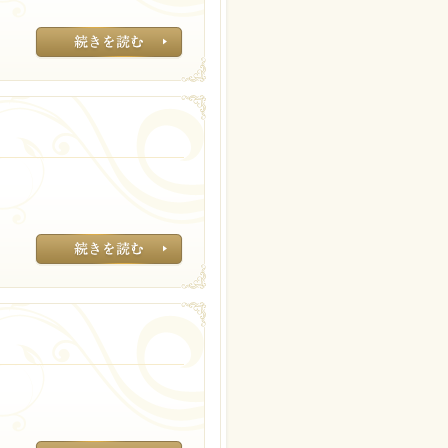
毎日使用するもの
美容には化粧水の