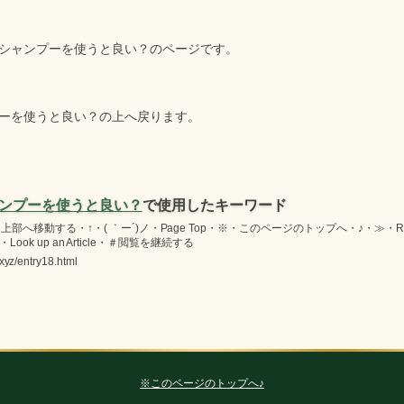
シャンプーを使うと良い？のページです。
ーを使うと良い？の上へ戻ります。
ンプーを使うと良い？
で使用したキーワード
へ移動する・↑・( ｀ー´)ノ・Page Top・※・このページのトップへ・♪・≫・Re
ook up an Article・＃閲覧を継続する
yz/entry18.html
※このページのトップへ♪