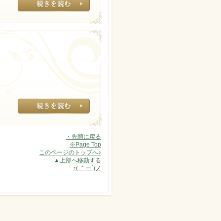
ガッツリ夜にシャ
化粧水の浸透にも
・先頭に戻る
※Page Top
このページのトップへ♪
▲上部へ移動する
↑( ｀ー´)ノ