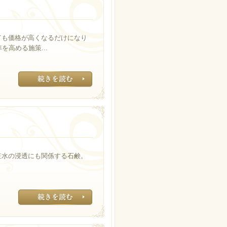
ても価格が高くなるだけになり
高める施策...
≫Read more∴
粧水の浸透にも関係する石鹸。
≫Read more∴