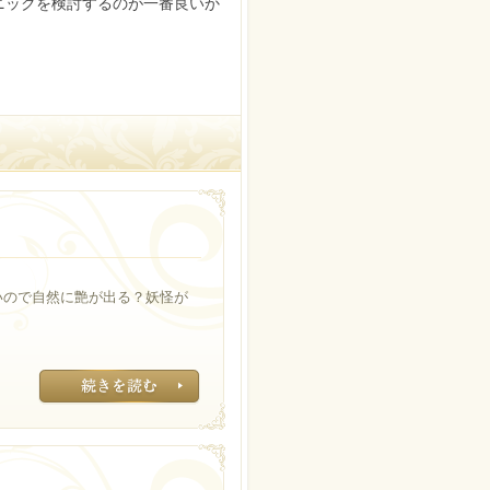
ニックを検討するのが一番良いか
いので自然に艶が出る？妖怪が
≫Read more∴