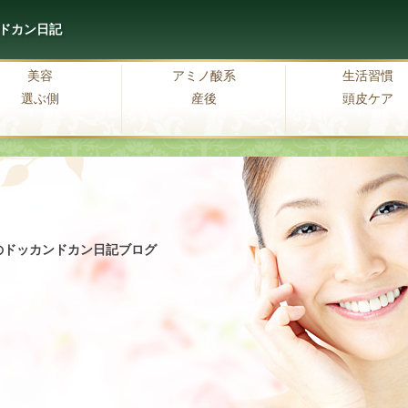
ドカン日記
美容
アミノ酸系
生活習慣
選ぶ側
産後
頭皮ケア
のドッカンドカン日記ブログ