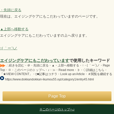
・先頭に戻る
現在は、エイジングケアにもこだわっていますのページです。
▲上部へ移動する
エイジングケアにもこだわっていますの上へ戻ります。
↑( ｀ー´)ノ
エイジングケアにもこだわっています
で使用したキーワード
∴続きを読む・＠・先頭に戻る・▲・上部へ移動する・↑・( ｀ー´)ノ・Page
Top・※・このページのトップへ・♪・≫・Read more・♭・◇詳細はこちら・
「★VIEW CONTENT」・□■記事はコチラ・Look up an Article・＃閲覧を継続する
https://www.dokkandokkan-ikumou55.xyz/category1/entry45.html
Page Top
※このページのトップへ♪